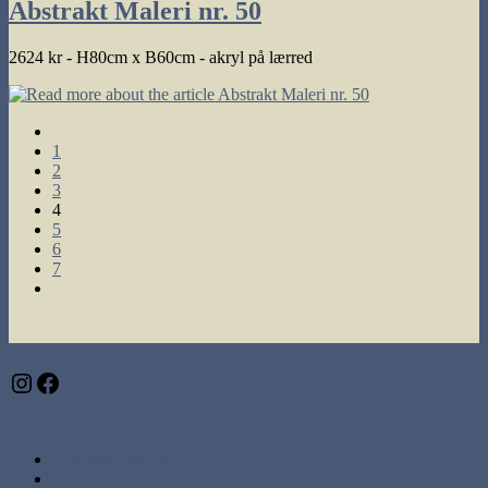
Abstrakt Maleri nr. 50
2624 kr - H80cm x B60cm - akryl på lærred
Go
to
1
the
2
previous
3
page
4
5
6
7
Go
to
the
next
page
Instagram
Facebook
Abstrakte malerier
Kunst