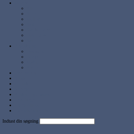
Malerier
Alle
Store
Mellem
Små
Stærke Farver
Lyse Farver
Sæt
Brugskunst
Lysestager
Lamper
Møbler
Andre
Diverse ting
Solgte
Kontakt
Nyheder
Artikler og Guides
Udstillinger
Kundebilleder
Handels betingelser
Indtast din søgning