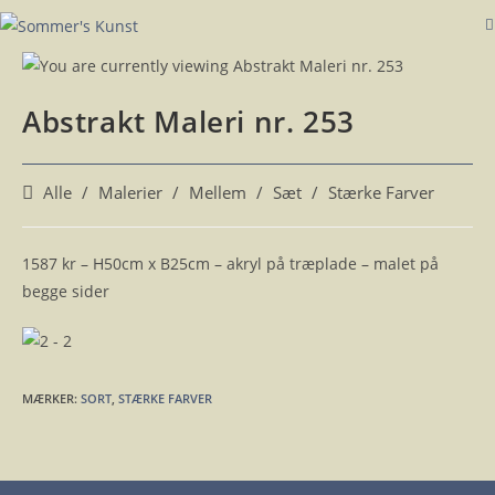
Skip
to
content
Abstrakt Maleri nr. 253
Post
Alle
/
Malerier
/
Mellem
/
Sæt
/
Stærke Farver
category:
1587 kr – H50cm x B25cm – akryl på træplade – malet på
begge sider
MÆRKER
:
SORT
,
STÆRKE FARVER