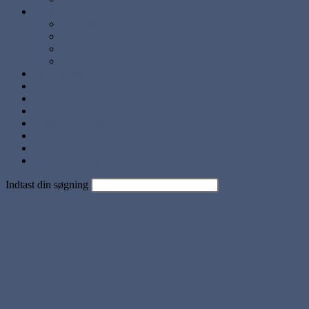
Brugskunst
Lysestager
Lamper
Møbler
Andre
Diverse ting
Solgte
Kontakt
Nyheder
Artikler og Guides
Udstillinger
Kundebilleder
Handels betingelser
Indtast din søgning