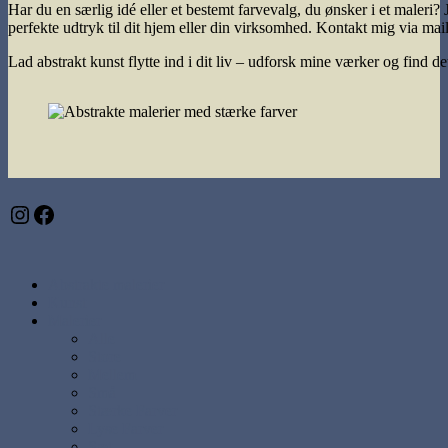
Har du en særlig idé eller et bestemt farvevalg, du ønsker i et maler
perfekte udtryk til dit hjem eller din virksomhed. Kontakt mig via mail
Lad abstrakt kunst flytte ind i dit liv – udforsk mine værker og find det,
Instagram
Facebook
Abstrakte malerier
Kunst
Malerier
Alle
Store
Mellem
Små
Stærke Farver
Lyse Farver
Sæt