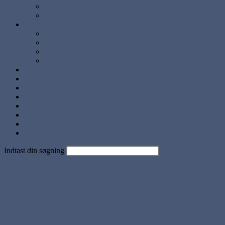
Lyse Farver
Sæt
Brugskunst
Lysestager
Lamper
Møbler
Andre
Diverse ting
Solgte
Kontakt
Nyheder
Artikler og Guides
Udstillinger
Kundebilleder
Handels betingelser
Indtast din søgning