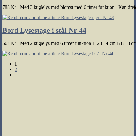
788 Kr - Med 3 kuglelys med blomst med 6 timer funktion - Kan dre
Bord Lysestage i stål Nr 44
564 Kr - Med 2 kuglelys med 6 timer funktion H 28 - 4 cm B 8 - 8 c
1
2
Go
to
the
next
page