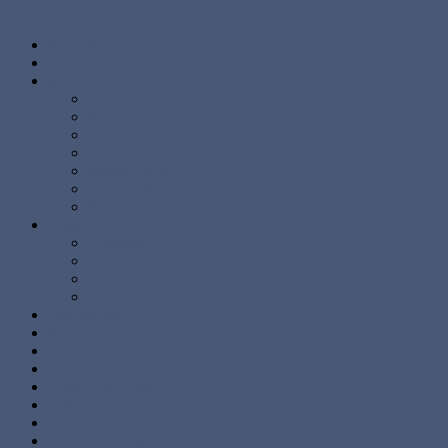
Abstrakte malerier
Kunst
Malerier
Alle
Store
Mellem
Små
Stærke Farver
Lyse Farver
Sæt
Brugskunst
Lysestager
Lamper
Møbler
Andre
Diverse ting
Solgte
Kontakt
Nyheder
Artikler og Guides
Udstillinger
Kundebilleder
Handels betingelser