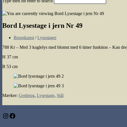
Type then hit enter to search
search
Bord Lysestage i jern Nr 49
Post
Brugskunst
/
Lysestager
category:
788 Kr – Med 3 kuglelys med blomst med 6 timer funktion – Kan drej
H 37 cm
B 53 cm
Mærker
:
Genbrug
,
Lysestage
,
Stål
Instagram
Facebook