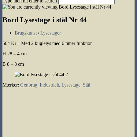
Type then hit enter to search
search
Bord Lysestage i stål Nr 44
Post
Brugskunst
/
Lysestager
category:
564 Kr – Med 2 kuglelys med 6 timer funktion
H 28 – 4 cm
B 8 – 8 cm
Mærker
:
Genbrug
,
Industrielt
,
Lysestage
,
Stål