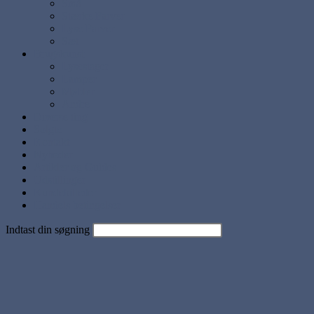
Små
Stærke Farver
Lyse Farver
Sæt
Brugskunst
Lysestager
Lamper
Møbler
Andre
Diverse ting
Solgte
Kontakt
Nyheder
Artikler og Guides
Udstillinger
Kundebilleder
Handels betingelser
Indtast din søgning