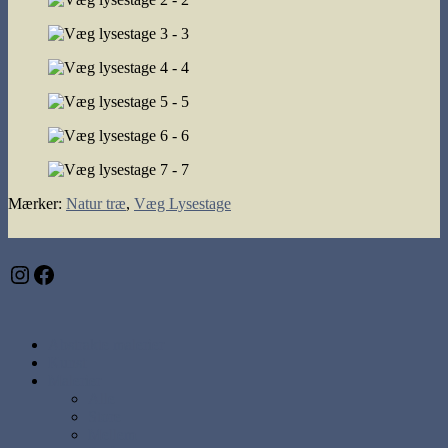
Mærker
:
Natur træ
,
Væg Lysestage
Instagram
Facebook
Abstrakte malerier
Kunst
Malerier
Alle
Store
Mellem