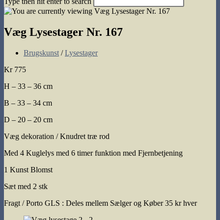
Type then hit enter to search
search
Væg Lysestager Nr. 167
Post
Brugskunst
/
Lysestager
category:
Kr 775
H – 33 – 36 cm
B – 33 – 34 cm
D – 20 – 20 cm
Væg dekoration / Knudret træ rod
Med 4 Kuglelys med 6 timer funktion med Fjernbetjening
1 Kunst Blomst
Sæt med 2 stk
Fragt / Porto GLS : Deles mellem Sælger og Køber 35 kr hver