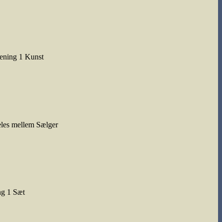
jening 1 Kunst
eles mellem Sælger
ng 1 Sæt