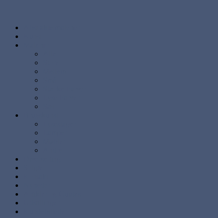
Abstrakte malerier
Kunst
Malerier
Alle
Store
Mellem
Små
Stærke Farver
Lyse Farver
Sæt
Brugskunst
Lysestager
Lamper
Møbler
Andre
Diverse ting
Solgte
Kontakt
Nyheder
Artikler og Guides
Udstillinger
Kundebilleder