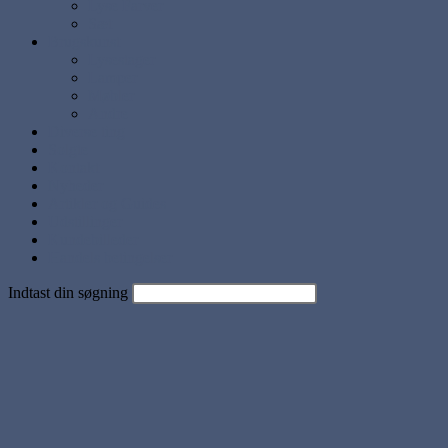
Lyse Farver
Sæt
Brugskunst
Lysestager
Lamper
Møbler
Andre
Diverse ting
Solgte
Kontakt
Nyheder
Artikler og Guides
Udstillinger
Kundebilleder
Handels betingelser
Indtast din søgning