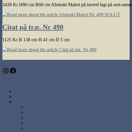
3428 Kr H80 cm B60 cm Abstrakt Maleri på lærred lagt på sort-ram
Citat på træ. Nr 490
1125 Kr B 138 cm H 41 cm D 5 cm
Instagram
Facebook
Abstrakte malerier
Kunst
Malerier
Alle
Store
Mellem
Små
Stærke Farver