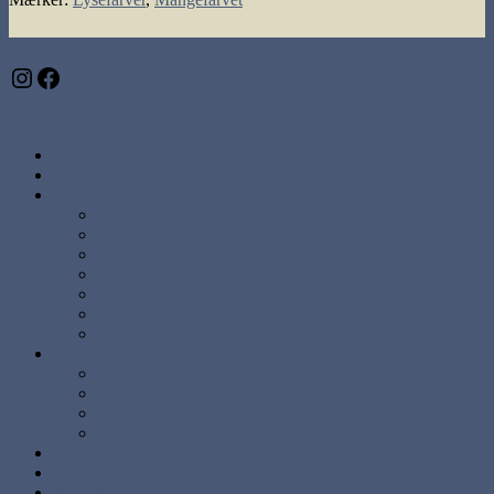
Instagram
Facebook
Abstrakte malerier
Kunst
Malerier
Alle
Store
Mellem
Små
Stærke Farver
Lyse Farver
Sæt
Brugskunst
Lysestager
Lamper
Møbler
Andre
Diverse ting
Solgte
Kontakt