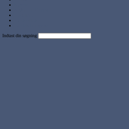
Nyheder
Artikler og Guides
Udstillinger
Kundebilleder
Handels betingelser
Indtast din søgning