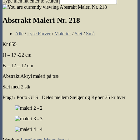
Type then hit enter to search
search
Abstrakt Maleri Nr. 218
Post
Alle
/
Lyse Farver
/
Malerier
/
Sæt
/
Små
category:
Kr 855
H – 17 -22 cm
B – 12 – 12 cm
Abstrakt Akryl maleri på træ
Sæt med 2 stk
Fragt / Porto GLS : Deles mellem Sælger og Køber 35 kr hver
Mærker
:
Lysefarver
,
Mangefarvet