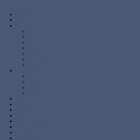
Abstrakte malerier
Kunst
Malerier
Alle
Store
Mellem
Små
Stærke Farver
Lyse Farver
Sæt
Brugskunst
Lysestager
Lamper
Møbler
Andre
Diverse ting
Solgte
Kontakt
Nyheder
Artikler og Guides
Udstillinger
Kundebilleder
Handels betingelser