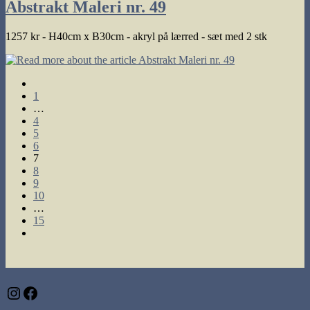
Abstrakt Maleri nr. 49
1257 kr - H40cm x B30cm - akryl på lærred - sæt med 2 stk
Go
to
1
the
…
previous
4
page
5
6
7
8
9
10
…
15
Go
to
the
next
page
Instagram
Facebook