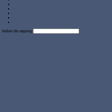
Nyheder
Artikler og Guides
Udstillinger
Kundebilleder
Handels betingelser
Indtast din søgning