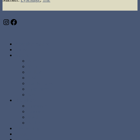
Instagram
Facebook
Abstrakte malerier
Kunst
Malerier
Alle
Store
Mellem
Små
Stærke Farver
Lyse Farver
Sæt
Brugskunst
Lysestager
Lamper
Møbler
Andre
Diverse ting
Solgte
Kontakt