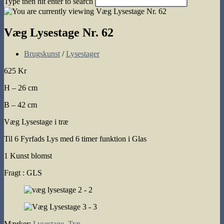
Type then hit enter to search
search
Væg Lysestage Nr. 62
Post
Brugskunst
/
Lysestager
category:
625 Kr
H – 26 cm
B – 42 cm
Væg Lysestage i træ
Til 6 Fyrfads Lys med 6 timer funktion i Glas
1 Kunst blomst
Fragt : GLS
Mærker
:
Lysestage
,
Træ