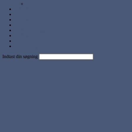
Andre
Diverse ting
Solgte
Kontakt
Nyheder
Artikler og Guides
Udstillinger
Kundebilleder
Handels betingelser
Indtast din søgning