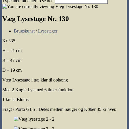
Type then hit enter to search
search
Væg Lysestage Nr. 130
Post
Brugskunst
/
Lysestager
category:
Kr 335
H – 21 cm
B – 47 cm
D – 19 cm
Væg Lysestage i træ klar til ophæng
Med 2 Kugle Lys med 6 timer funktion
1 kunst Blomst
Fragt / Porto GLS : Deles mellem Sælger og Køber 35 kr hver.