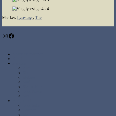
Mærker
:
Lysestage
,
Træ
Instagram
Facebook
Abstrakte malerier
Kunst
Malerier
Alle
Store
Mellem
Små
Stærke Farver
Lyse Farver
Sæt
Brugskunst
Lysestager
Lamper
Møbler