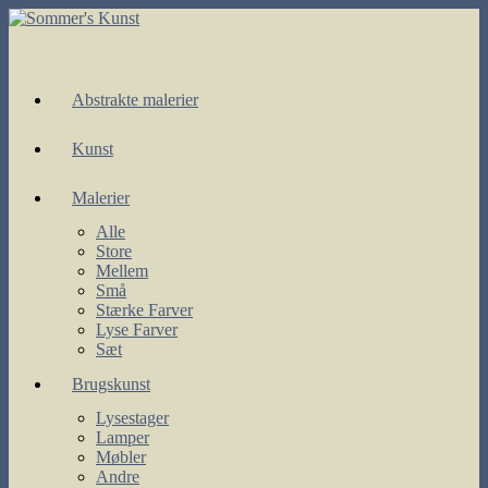
Skip
to
content
Abstrakte malerier
Kunst
Malerier
Alle
Store
Mellem
Små
Stærke Farver
Lyse Farver
Sæt
Brugskunst
Lysestager
Lamper
Møbler
Andre