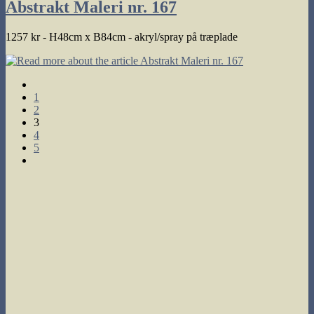
Abstrakt Maleri nr. 167
1257 kr - H48cm x B84cm - akryl/spray på træplade
Go
to
1
the
2
previous
3
page
4
5
Go
to
the
next
page