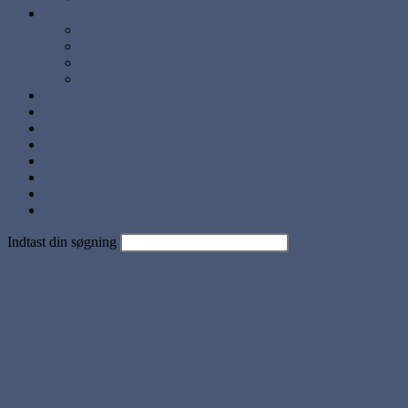
Brugskunst
Lysestager
Lamper
Møbler
Andre
Diverse ting
Solgte
Kontakt
Nyheder
Artikler og Guides
Udstillinger
Kundebilleder
Handels betingelser
Indtast din søgning