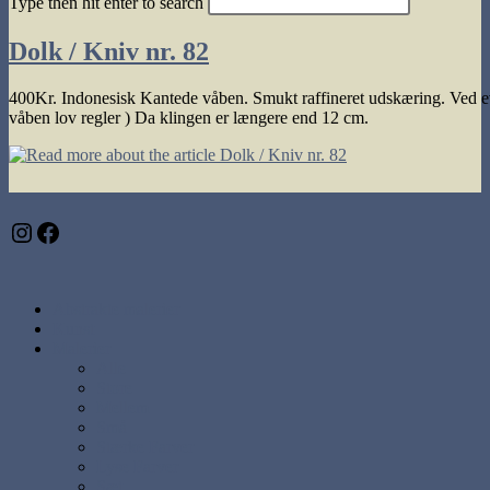
Type then hit enter to search
search
Dolk / Kniv nr. 82
400Kr. Indonesisk Kantede våben. Smukt raffineret udskæring. Ved ev
våben lov regler ) Da klingen er længere end 12 cm.
Instagram
Facebook
Abstrakte malerier
Kunst
Malerier
Alle
Store
Mellem
Små
Stærke Farver
Lyse Farver
Sæt