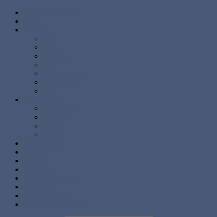
Abstrakte malerier
Kunst
Malerier
Alle
Store
Mellem
Små
Stærke Farver
Lyse Farver
Sæt
Brugskunst
Lysestager
Lamper
Møbler
Andre
Diverse ting
Solgte
Kontakt
Nyheder
Artikler og Guides
Udstillinger
Kundebilleder
Handels betingelser