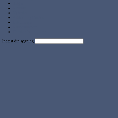
Solgte
Kontakt
Nyheder
Artikler og Guides
Udstillinger
Kundebilleder
Handels betingelser
Indtast din søgning