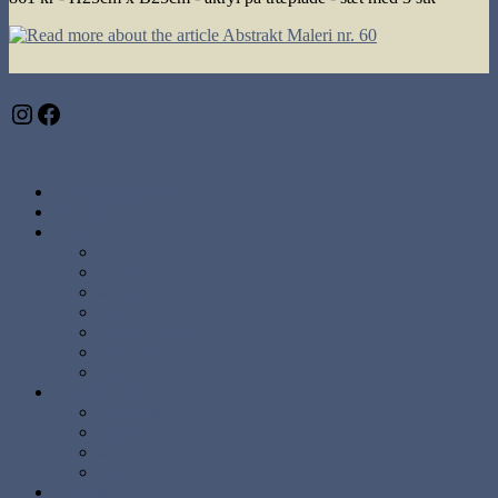
Instagram
Facebook
Abstrakte malerier
Kunst
Malerier
Alle
Store
Mellem
Små
Stærke Farver
Lyse Farver
Sæt
Brugskunst
Lysestager
Lamper
Møbler
Andre
Diverse ting