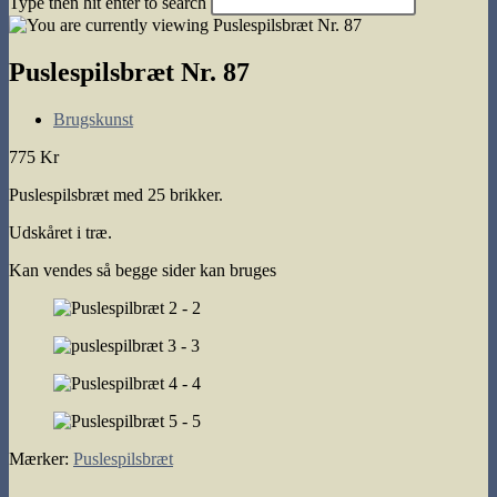
Type then hit enter to search
search
Puslespilsbræt Nr. 87
Post
Brugskunst
category:
775 Kr
Puslespilsbræt med 25 brikker.
Udskåret i træ.
Kan vendes så begge sider kan bruges
Mærker
:
Puslespilsbræt