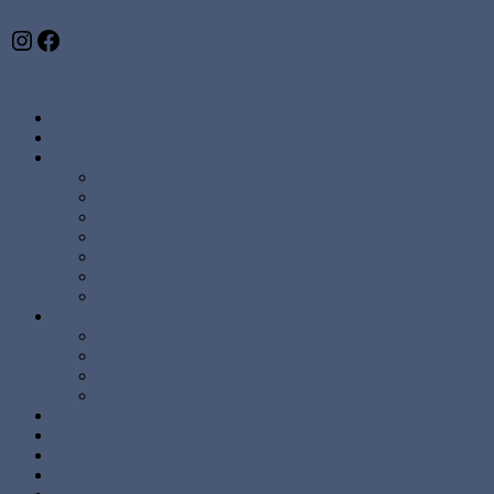
Instagram
Facebook
Abstrakte malerier
Kunst
Malerier
Alle
Store
Mellem
Små
Stærke Farver
Lyse Farver
Sæt
Brugskunst
Lysestager
Lamper
Møbler
Andre
Diverse ting
Solgte
Kontakt
Nyheder