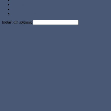
Artikler og Guides
Udstillinger
Kundebilleder
Handels betingelser
Indtast din søgning