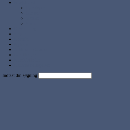
Brugskunst
Lysestager
Lamper
Møbler
Andre
Diverse ting
Solgte
Kontakt
Nyheder
Artikler og Guides
Udstillinger
Kundebilleder
Handels betingelser
Indtast din søgning