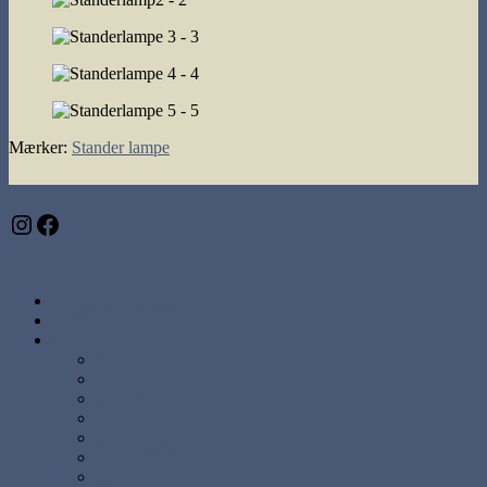
Mærker
:
Stander lampe
Instagram
Facebook
Abstrakte malerier
Kunst
Malerier
Alle
Store
Mellem
Små
Stærke Farver
Lyse Farver
Sæt