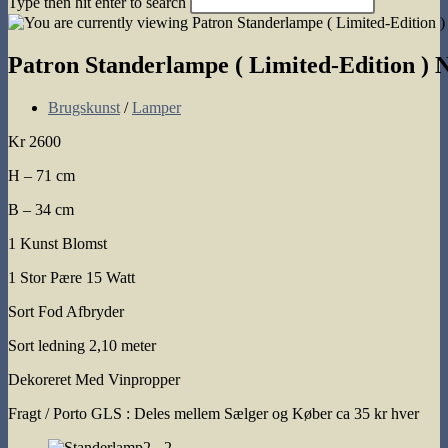
Type then hit enter to search
search
Patron Standerlampe ( Limited-Edition ) N
Post
Brugskunst
/
Lamper
category:
Kr 2600
H – 71 cm
B – 34 cm
1 Kunst Blomst
1 Stor Pære 15 Watt
Sort Fod Afbryder
Sort ledning 2,10 meter
Dekoreret Med Vinpropper
Fragt / Porto GLS : Deles mellem Sælger og Køber ca 35 kr hver