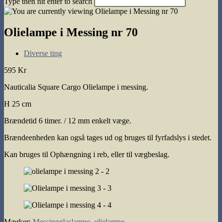
Type then hit enter to search
search
Olielampe i Messing nr 70
Post
Diverse ting
category:
595 Kr
Nauticalia Square Cargo Olielampe i messing.
H 25 cm
Brændetid 6 timer. / 12 mm enkelt væge.
Brændeenheden kan også tages ud og bruges til fyrfadslys i stedet.
Kan bruges til Ophængning i reb, eller til vægbeslag.
Mærker
:
Messingglaslampe
,
olielampe