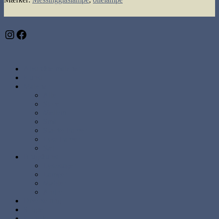
Instagram
Facebook
Abstrakte malerier
Kunst
Malerier
Alle
Store
Mellem
Små
Stærke Farver
Lyse Farver
Sæt
Brugskunst
Lysestager
Lamper
Møbler
Andre
Diverse ting
Solgte
Kontakt