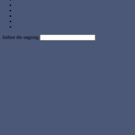
Nyheder
Artikler og Guides
Udstillinger
Kundebilleder
Handels betingelser
Indtast din søgning