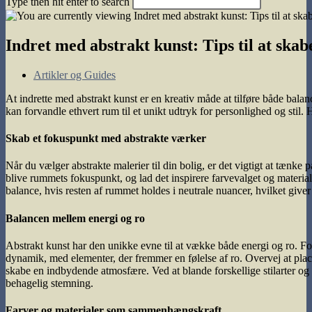
Type then hit enter to search
search
Indret med abstrakt kunst: Tips til at ska
Post
Artikler og Guides
category:
At indrette med abstrakt kunst er en kreativ måde at tilføre både balan
kan forvandle ethvert rum til et unikt udtryk for personlighed og stil. H
Skab et fokuspunkt med abstrakte værker
Når du vælger abstrakte malerier til din bolig, er det vigtigt at tæn
blive rummets fokuspunkt, og lad det inspirere farvevalget og material
balance, hvis resten af rummet holdes i neutrale nuancer, hvilket giver 
Balancen mellem energi og ro
Abstrakt kunst har den unikke evne til at vække både energi og ro. Fo
dynamik, med elementer, der fremmer en følelse af ro. Overvej at placere 
skabe en indbydende atmosfære. Ved at blande forskellige stilarter og
behagelig stemning.
Farver og materialer som sammenhængskraft