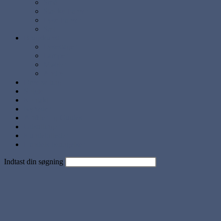
Små
Stærke Farver
Lyse Farver
Sæt
Brugskunst
Lysestager
Lamper
Møbler
Andre
Diverse ting
Solgte
Kontakt
Nyheder
Artikler og Guides
Udstillinger
Kundebilleder
Handels betingelser
Indtast din søgning