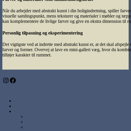
Når du arbejder med abstrakt kunst i din boligindretning, spiller farve
visuelle samlingspunkt, mens teksturer og materialer i møbler og tæppe
kan komplementere de livlige farver og give en ekstra dimension til 
Personlig tilpasning og eksperimentering
Det vigtigste ved at indrette med abstrakt kunst er, at det skal afspej
farver og former. Overvej at lave en mini-galleri væg, hvor du kombin
tilføjer karakter til rummet.
Instagram
Facebook
Abstrakte malerier
Kunst
Malerier
Alle
Store
Mellem