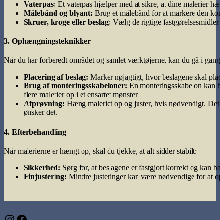
Vaterpas:
Et vaterpas hjælper med at sikre, at dine malerier hæn
Målebånd og blyant:
Brug et målebånd for at markere den korr
Skruer, kroge eller beslag:
Vælg de rigtige fastgørelsesmidler 
3. Ophængningsteknikker
Når du har forberedt området og samlet værktøjerne, kan du gå i ga
Placering af beslag:
Marker nøjagtigt, hvor beslagene skal placer
Brug af monteringsskabeloner:
En monteringsskabelon kan hjæ
flere malerier op i et ensartet mønster.
Afprøvning:
Hæng maleriet op og juster, hvis nødvendigt. Det
ønsker det.
4. Efterbehandling
Når malerierne er hængt op, skal du tjekke, at alt sidder stabilt:
Sikkerhed:
Sørg for, at beslagene er fastgjort korrekt og kan b
Finjustering:
Mindre justeringer kan være nødvendige for at op
Instagram
Facebook