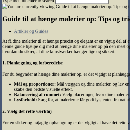
Type then hit enter to search
search
Guide til at hænge malerier op: Tips og tr
Post
Artikler og Guides
category:
At få dine malerier til at hænge præcist og elegant er en vigtig del af 
denne guide hjælpe dig med at hænge dine malerier op på den mest opti
hvordan du sikrer, at dine kunstværker hænger lige og sikkert.
1. Planlægning og forberedelse
Før du begynder at hænge dine malerier op, er det vigtigt at planlægg
Mål og proportioner:
Mål væggen og dine malerier, og lav en 
skabe den bedste visuelle effekt.
Balancering af rummet:
Vælg placeringer, hvor dine malerier
Lysforhold:
Sørg for, at malerierne får godt lys, enten fra natu
2. Vælg det rette værktøj
For en sikker og nøjagtig ophængning er det vigtigt at have det rette v