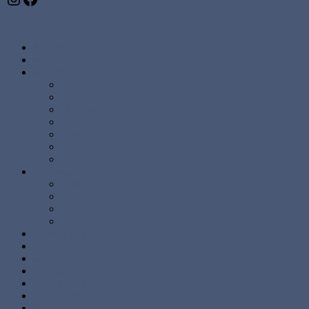
Abstrakte malerier
Kunst
Malerier
Alle
Store
Mellem
Små
Stærke Farver
Lyse Farver
Sæt
Brugskunst
Lysestager
Lamper
Møbler
Andre
Diverse ting
Solgte
Kontakt
Nyheder
Artikler og Guides
Udstillinger
Kundebilleder