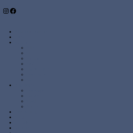
Instagram
Facebook
Abstrakte malerier
Kunst
Malerier
Alle
Store
Mellem
Små
Stærke Farver
Lyse Farver
Sæt
Brugskunst
Lysestager
Lamper
Møbler
Andre
Diverse ting
Solgte
Kontakt
Nyheder