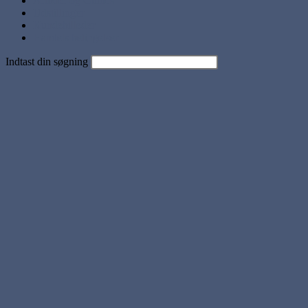
Artikler og Guides
Udstillinger
Kundebilleder
Handels betingelser
Indtast din søgning