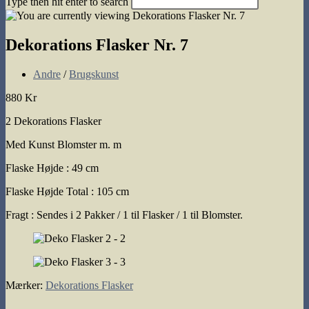
Type then hit enter to search
search
Dekorations Flasker Nr. 7
Post
Andre
/
Brugskunst
category:
880 Kr
2 Dekorations Flasker
Med Kunst Blomster m. m
Flaske Højde : 49 cm
Flaske Højde Total : 105 cm
Fragt : Sendes i 2 Pakker / 1 til Flasker / 1 til Blomster.
Mærker
:
Dekorations Flasker