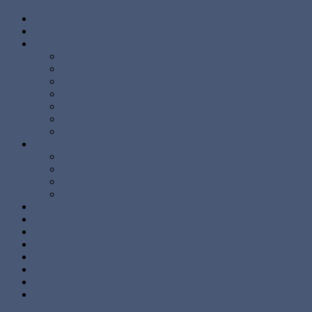
Abstrakte malerier
Kunst
Malerier
Alle
Store
Mellem
Små
Stærke Farver
Lyse Farver
Sæt
Brugskunst
Lysestager
Lamper
Møbler
Andre
Diverse ting
Solgte
Kontakt
Nyheder
Artikler og Guides
Udstillinger
Kundebilleder
Handels betingelser