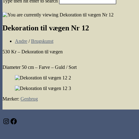
Type then hit enter to search
search
Dekoration til vægen Nr 12
Post
Andre
/
Brugskunst
category:
530 Kr – Dekoration til vægen
Diameter 50 cm – Farve – Guld / Sort
Mærker
:
Genbrug
Instagram
Facebook