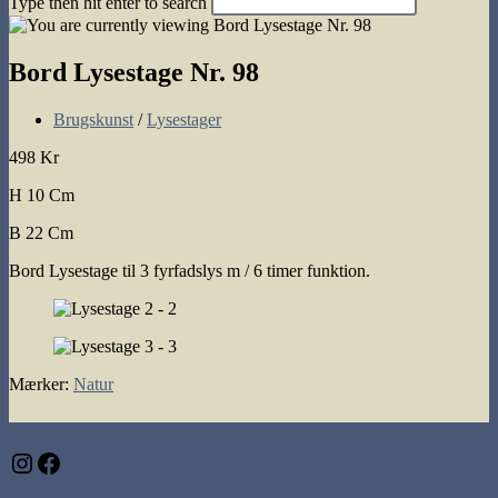
Type then hit enter to search
search
Bord Lysestage Nr. 98
Post
Brugskunst
/
Lysestager
category:
498 Kr
H 10 Cm
B 22 Cm
Bord Lysestage til 3 fyrfadslys m / 6 timer funktion.
Mærker
:
Natur
Instagram
Facebook