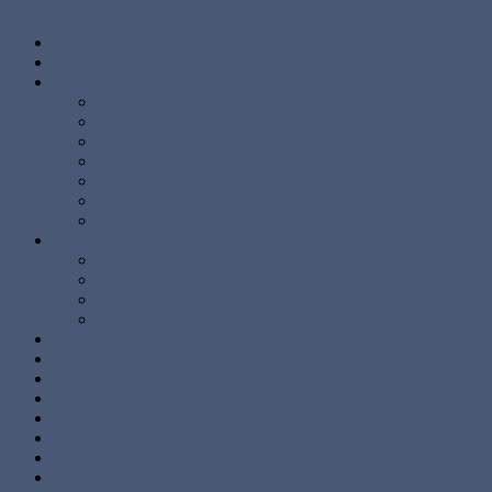
Abstrakte malerier
Kunst
Malerier
Alle
Store
Mellem
Små
Stærke Farver
Lyse Farver
Sæt
Brugskunst
Lysestager
Lamper
Møbler
Andre
Diverse ting
Solgte
Kontakt
Nyheder
Artikler og Guides
Udstillinger
Kundebilleder
Handels betingelser