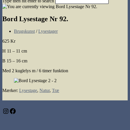
Type then hit enter to search
search
Bord Lysestage Nr 92.
Post
Brugskunst
/
Lysestager
category:
625 Kr
H 11 – 11 cm
B 15 – 16 cm
Med 2 kuglelys m / 6 timer funktion
Mærker
:
Lysestage
,
Natur
,
Træ
Instagram
Facebook