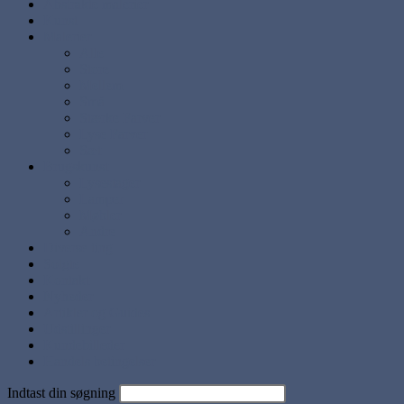
Abstrakte malerier
Kunst
Malerier
Alle
Store
Mellem
Små
Stærke Farver
Lyse Farver
Sæt
Brugskunst
Lysestager
Lamper
Møbler
Andre
Diverse ting
Solgte
Kontakt
Nyheder
Artikler og Guides
Udstillinger
Kundebilleder
Handels betingelser
Indtast din søgning