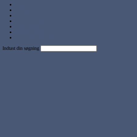
Solgte
Kontakt
Nyheder
Artikler og Guides
Udstillinger
Kundebilleder
Handels betingelser
Indtast din søgning