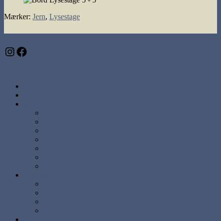
Mærker
:
Jern
,
Lysestage
Instagram
Facebook
Abstrakte malerier
Kunst
Malerier
Alle
Store
Mellem
Små
Stærke Farver
Lyse Farver
Sæt
Brugskunst
Lysestager
Lamper
Møbler
Andre
Diverse ting