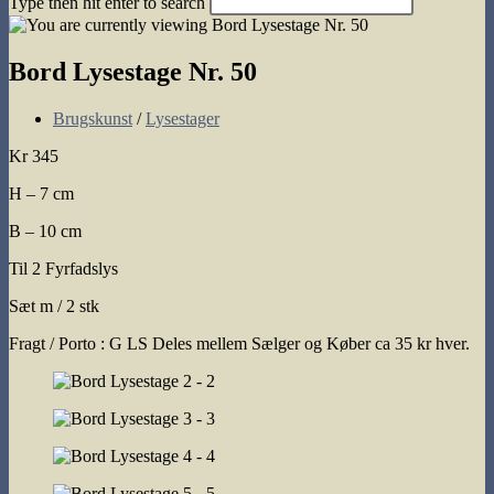
Type then hit enter to search
search
Bord Lysestage Nr. 50
Post
Brugskunst
/
Lysestager
category:
Kr 345
H – 7 cm
B – 10 cm
Til 2 Fyrfadslys
Sæt m / 2 stk
Fragt / Porto : G LS Deles mellem Sælger og Køber ca 35 kr hver.