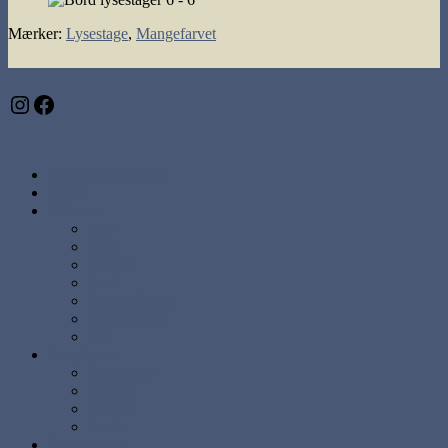
Mærker
:
Lysestage
,
Mangefarvet
Instagram
Facebook
Abstrakte malerier
Kunst
Malerier
Alle
Store
Mellem
Små
Stærke Farver
Lyse Farver
Sæt
Brugskunst
Lysestager
Lamper
Møbler
Andre
Diverse ting