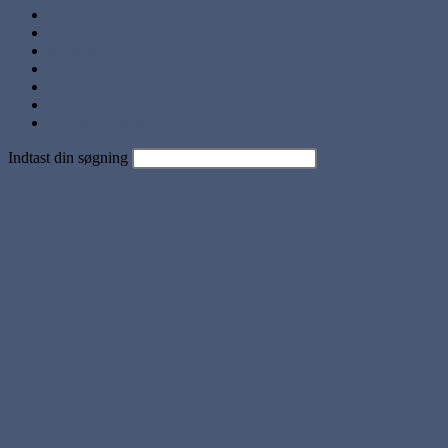
Solgte
Kontakt
Nyheder
Artikler og Guides
Udstillinger
Kundebilleder
Handels betingelser
Indtast din søgning