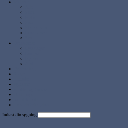
Malerier
Alle
Store
Mellem
Små
Stærke Farver
Lyse Farver
Sæt
Brugskunst
Lysestager
Lamper
Møbler
Andre
Diverse ting
Solgte
Kontakt
Nyheder
Artikler og Guides
Udstillinger
Kundebilleder
Handels betingelser
Indtast din søgning