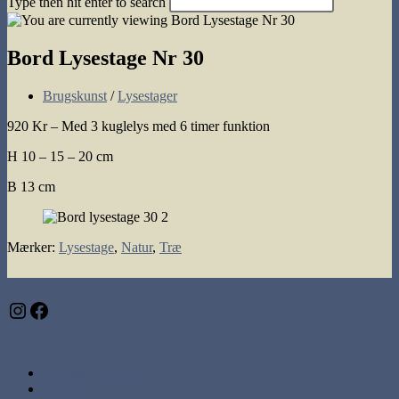
Type then hit enter to search
search
Bord Lysestage Nr 30
Post
Brugskunst
/
Lysestager
category:
920 Kr – Med 3 kuglelys med 6 timer funktion
H 10 – 15 – 20 cm
B 13 cm
Mærker
:
Lysestage
,
Natur
,
Træ
Instagram
Facebook
Abstrakte malerier
Kunst