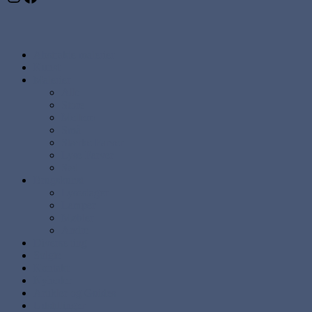
Abstrakte malerier
Kunst
Malerier
Alle
Store
Mellem
Små
Stærke Farver
Lyse Farver
Sæt
Brugskunst
Lysestager
Lamper
Møbler
Andre
Diverse ting
Solgte
Kontakt
Nyheder
Artikler og Guides
Udstillinger