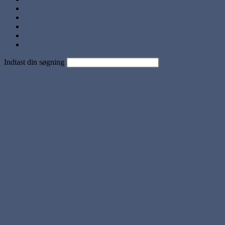
Nyheder
Artikler og Guides
Udstillinger
Kundebilleder
Handels betingelser
Indtast din søgning