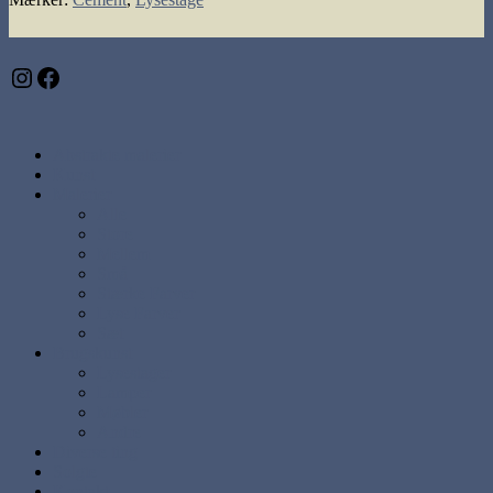
Instagram
Facebook
Abstrakte malerier
Kunst
Malerier
Alle
Store
Mellem
Små
Stærke Farver
Lyse Farver
Sæt
Brugskunst
Lysestager
Lamper
Møbler
Andre
Diverse ting
Solgte
Kontakt