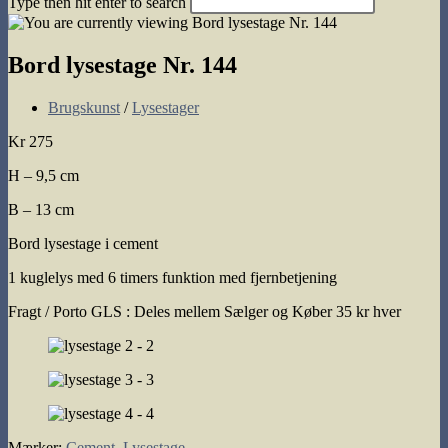
Type then hit enter to search
search
Bord lysestage Nr. 144
Post
Brugskunst
/
Lysestager
category:
Kr 275
H – 9,5 cm
B – 13 cm
Bord lysestage i cement
1 kuglelys med 6 timers funktion med fjernbetjening
Fragt / Porto GLS : Deles mellem Sælger og Køber 35 kr hver
Mærker
:
Cement
,
Lysestage