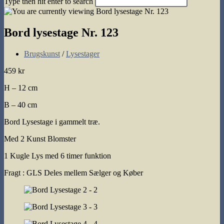
Type then hit enter to search
search
Bord lysestage Nr. 123
Post
Brugskunst
/
Lysestager
category:
459 kr
H – 12 cm
B – 40 cm
Bord Lysestage i gammelt træ.
Med 2 Kunst Blomster
1 Kugle Lys med 6 timer funktion
Fragt : GLS Deles mellem Sælger og Køber