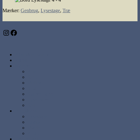
Mærker
:
Genbrug
,
Lysestage
,
Træ
Instagram
Facebook
Abstrakte malerier
Kunst
Malerier
Alle
Store
Mellem
Små
Stærke Farver
Lyse Farver
Sæt
Brugskunst
Lysestager
Lamper
Møbler
Andre
Diverse ting