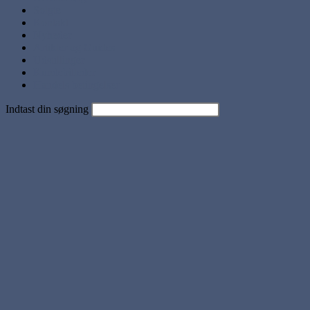
Solgte
Kontakt
Nyheder
Artikler og Guides
Udstillinger
Kundebilleder
Handels betingelser
Indtast din søgning