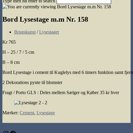
Type then hit enter to search
search
Bord Lysestage m.m Nr. 158
Post
Brugskunst
/
Lysestager
category:
Kr 765
H – 25 / 7 / 5 cm
B – 8 cm
Bord Lysestage i cement til Kuglelys med 6 timers funktion samt fjer
2 Dekorations pynte til blomster
Fragt / Porto GLS : Deles mellem Sælger og Køber 35 kr hver
Mærker
:
Cement
,
Lysestage