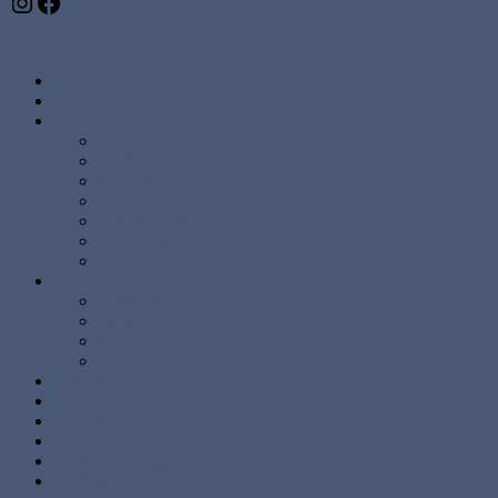
Instagram
Facebook
Abstrakte malerier
Kunst
Malerier
Alle
Store
Mellem
Små
Stærke Farver
Lyse Farver
Sæt
Brugskunst
Lysestager
Lamper
Møbler
Andre
Diverse ting
Solgte
Kontakt
Nyheder
Artikler og Guides
Udstillinger