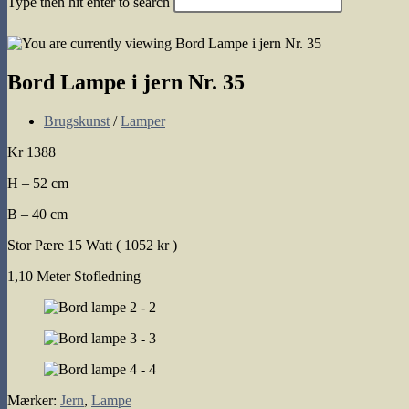
Type then hit enter to search
search
Bord Lampe i jern Nr. 35
Post
Brugskunst
/
Lamper
category:
Kr 1388
H – 52 cm
B – 40 cm
Stor Pære 15 Watt ( 1052 kr )
1,10 Meter Stofledning
Mærker
:
Jern
,
Lampe