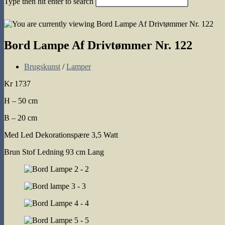
Type then hit enter to search
search
Bord Lampe Af Drivtømmer Nr. 122
Post
Brugskunst
/
Lamper
category:
Kr 1737
H – 50 cm
B – 20 cm
Med Led Dekorationspære 3,5 Watt
Brun Stof Ledning 93 cm Lang