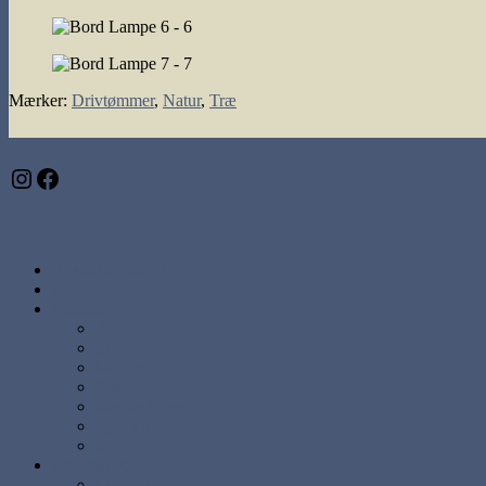
Mærker
:
Drivtømmer
,
Natur
,
Træ
Instagram
Facebook
Abstrakte malerier
Kunst
Malerier
Alle
Store
Mellem
Små
Stærke Farver
Lyse Farver
Sæt
Brugskunst
Lysestager