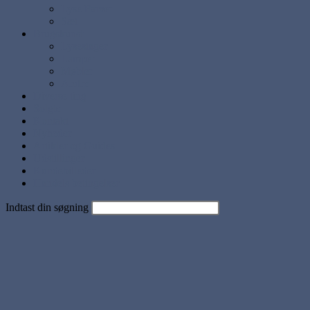
Lyse Farver
Sæt
Brugskunst
Lysestager
Lamper
Møbler
Andre
Diverse ting
Solgte
Kontakt
Nyheder
Artikler og Guides
Udstillinger
Kundebilleder
Handels betingelser
Indtast din søgning