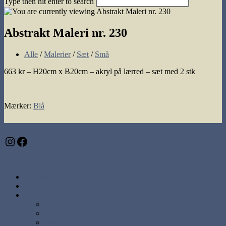
Type then hit enter to search
search
Abstrakt Maleri nr. 230
Post
Alle
/
Malerier
/
Sæt
/
Små
category:
663 kr – H20cm x B20cm – akryl på lærred – sæt med 2 stk
Mærker
:
Blå
Instagram
Facebook
Abstrakte malerier
Kunst
Malerier
Alle
Store
Mellem