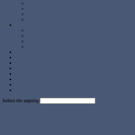
Små
Stærke Farver
Lyse Farver
Sæt
Brugskunst
Lysestager
Lamper
Møbler
Andre
Diverse ting
Solgte
Kontakt
Nyheder
Artikler og Guides
Udstillinger
Kundebilleder
Handels betingelser
Indtast din søgning