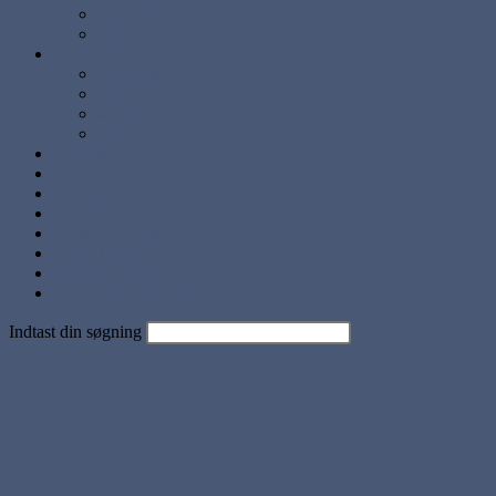
Lyse Farver
Sæt
Brugskunst
Lysestager
Lamper
Møbler
Andre
Diverse ting
Solgte
Kontakt
Nyheder
Artikler og Guides
Udstillinger
Kundebilleder
Handels betingelser
Indtast din søgning