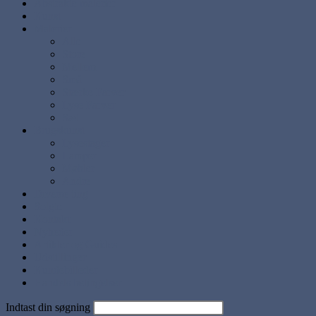
Abstrakte malerier
Kunst
Malerier
Alle
Store
Mellem
Små
Stærke Farver
Lyse Farver
Sæt
Brugskunst
Lysestager
Lamper
Møbler
Andre
Diverse ting
Solgte
Kontakt
Nyheder
Artikler og Guides
Udstillinger
Kundebilleder
Handels betingelser
Indtast din søgning