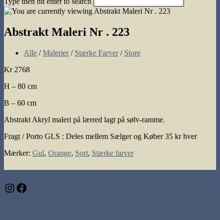
Type then hit enter to search
search
Abstrakt Maleri Nr . 223
Post
Alle
/
Malerier
/
Stærke Farver
/
Store
category:
Kr 2768
H – 80 cm
B – 60 cm
Abstrakt Akryl maleri på lærred lagt på sølv-ramme.
Fragt / Porto GLS : Deles mellem Sælger og Køber 35 kr hver
Mærker
:
Gul
,
Orange
,
Sort
,
Stærke farver
Instagram
Facebook