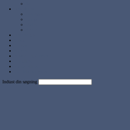
Sæt
Brugskunst
Lysestager
Lamper
Møbler
Andre
Diverse ting
Solgte
Kontakt
Nyheder
Artikler og Guides
Udstillinger
Kundebilleder
Handels betingelser
Indtast din søgning