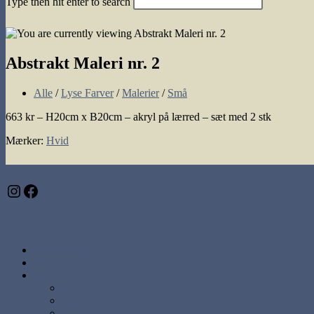
Type then hit enter to search
search
Abstrakt Maleri nr. 2
Post
Alle
/
Lyse Farver
/
Malerier
/
Små
category:
663 kr – H20cm x B20cm – akryl på lærred – sæt med 2 stk
Mærker
:
Hvid
Instagram
Facebook
Abstrakte malerier
Kunst
Malerier
Alle
Store
Mellem