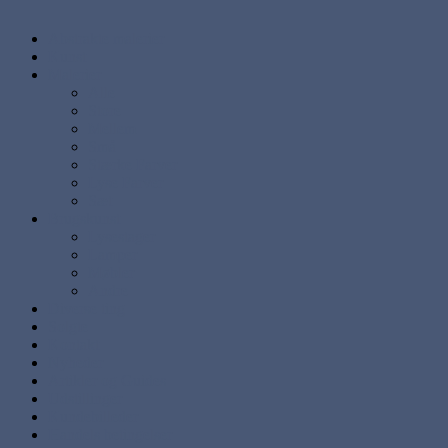
Abstrakte malerier
Kunst
Malerier
Alle
Store
Mellem
Små
Stærke Farver
Lyse Farver
Sæt
Brugskunst
Lysestager
Lamper
Møbler
Andre
Diverse ting
Solgte
Kontakt
Nyheder
Artikler og Guides
Udstillinger
Kundebilleder
Handels betingelser