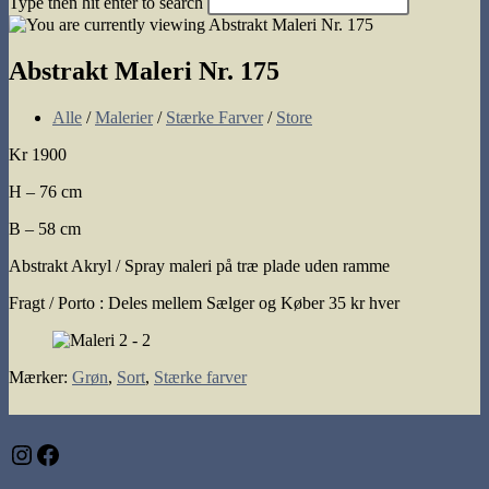
Type then hit enter to search
search
Abstrakt Maleri Nr. 175
Post
Alle
/
Malerier
/
Stærke Farver
/
Store
category:
Kr 1900
H – 76 cm
B – 58 cm
Abstrakt Akryl / Spray maleri på træ plade uden ramme
Fragt / Porto : Deles mellem Sælger og Køber 35 kr hver
Mærker
:
Grøn
,
Sort
,
Stærke farver
Instagram
Facebook