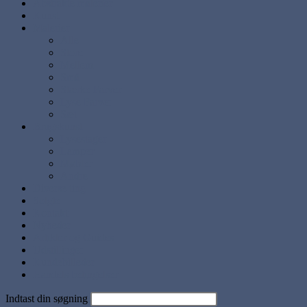
Abstrakte malerier
Kunst
Malerier
Alle
Store
Mellem
Små
Stærke Farver
Lyse Farver
Sæt
Brugskunst
Lysestager
Lamper
Møbler
Andre
Diverse ting
Solgte
Kontakt
Nyheder
Artikler og Guides
Udstillinger
Kundebilleder
Handels betingelser
Indtast din søgning