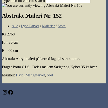
Type then hit enter to search
search
Abstrakt Maleri Nr. 152
Post
Alle
/
Lyse Farver
/
Malerier
/
Store
category:
Kr 2768
H – 80 cm
B – 60 cm
Abstrakt Akryl maleri på lærred lagt på sort ramme.
Fragt / Porto GLS : Deles mellem Sælger og Køber 35 kr hver.
Mærker
:
Hvid
,
Mangefarvet
,
Sort
Instagram
Facebook