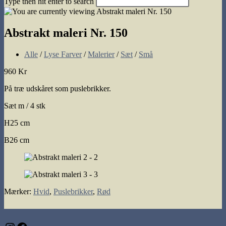
Type then hit enter to search
search
Abstrakt maleri Nr. 150
Post
Alle
/
Lyse Farver
/
Malerier
/
Sæt
/
Små
category:
960 Kr
På træ udskåret som puslebrikker.
Sæt m / 4 stk
H25 cm
B26 cm
Mærker
:
Hvid
,
Puslebrikker
,
Rød