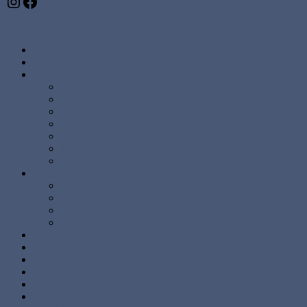
Instagram
Facebook
Abstrakte malerier
Kunst
Malerier
Alle
Store
Mellem
Små
Stærke Farver
Lyse Farver
Sæt
Brugskunst
Lysestager
Lamper
Møbler
Andre
Diverse ting
Solgte
Kontakt
Nyheder
Artikler og Guides
Udstillinger