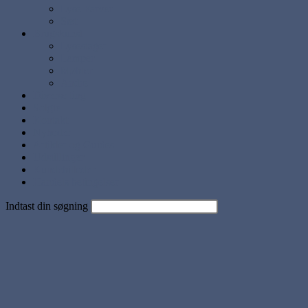
Lyse Farver
Sæt
Brugskunst
Lysestager
Lamper
Møbler
Andre
Diverse ting
Solgte
Kontakt
Nyheder
Artikler og Guides
Udstillinger
Kundebilleder
Handels betingelser
Indtast din søgning