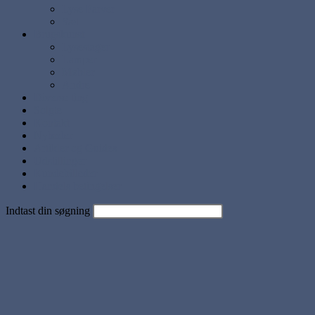
Lyse Farver
Sæt
Brugskunst
Lysestager
Lamper
Møbler
Andre
Diverse ting
Solgte
Kontakt
Nyheder
Artikler og Guides
Udstillinger
Kundebilleder
Handels betingelser
Indtast din søgning