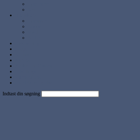
Lyse Farver
Sæt
Brugskunst
Lysestager
Lamper
Møbler
Andre
Diverse ting
Solgte
Kontakt
Nyheder
Artikler og Guides
Udstillinger
Kundebilleder
Handels betingelser
Indtast din søgning