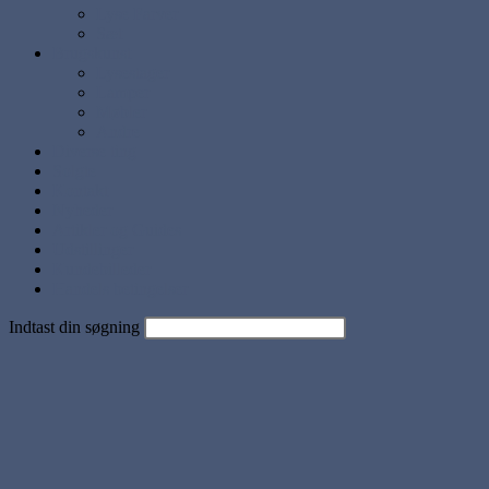
Lyse Farver
Sæt
Brugskunst
Lysestager
Lamper
Møbler
Andre
Diverse ting
Solgte
Kontakt
Nyheder
Artikler og Guides
Udstillinger
Kundebilleder
Handels betingelser
Indtast din søgning